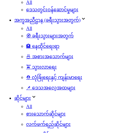
All
ဒေသတွင်းဝန်ဆောင်မှုများ
အကူအညီဌာန (ခရီးသွားအတွက်)
All
🧭 ခရီးသွားများအတွက်
🏨 နေထိုင်ရေးရာ
🍜 အစားအသောက်များ
🚖 သွားလာရေး
⛑️ လုံခြုံရေးနှင့် ကျန်းမာရေး
📌 ဒေသအလေ့အထများ
ဆိုင်များ
All
စားသောက်ဆိုင်များ
လက်ဖက်ရည်ဆိုင်များ