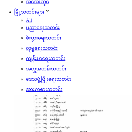
အအေးဆိုင်
မြို့သတင်းများ
All
ပညာရေးသတင်း
စီးပွားရေးသတင်း
လူမှုရေးသတင်း
ကျန်းမာရေးသတင်း
အလှူအတန်းသတင်း
ဒေသဖွံ့ဖြိုးရေးသတင်း
အားကစားသတင်း