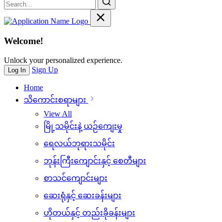
Welcome!
Unlock your personalized experience.
Sign Up
Log In
Home
သိ‌ကောင်းစရာများ
View All
မြို့သမိုင်းနဲ့ ယဉ်ကျေးမှု
ရေလယ်ဘုရားသမိုင်း
ဘုန်းကြီးကျောင်းနှင့် စေတီများ
စာသင်ကျောင်းများ
ဆေးရုံနှင့် ဆေးခန်းများ
ဟိုတယ်နှင့် တည်းခိုခန်းများ