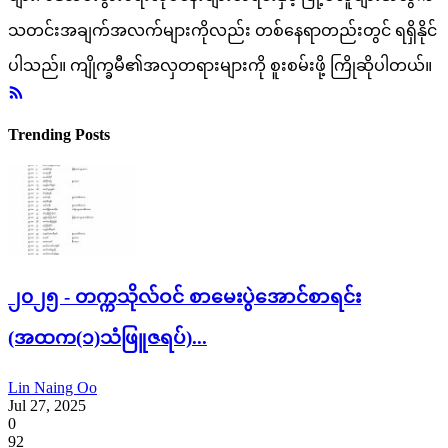
သတင်းအချက်အလက်များကိုလည်း တစ်နေရာတည်းတွင် ရရှိနိုင်
ပါသည်။ ကျိုက္ခမီ၏အလှတရားများကို စူးစမ်းဖို့ ကြိုဆိုပါတယ်။
Trending Posts
၂၀၂၅ - တက္ကသိုလ်ဝင် စာမေးပွဲအောင်စာရင်း
(အထက(၁)သံဖြူဇရပ်)...
Lin Naing Oo
Jul 27, 2025
0
92