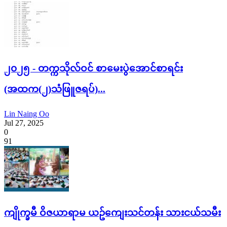
၂၀၂၅ - တက္ကသိုလ်ဝင် စာမေးပွဲအောင်စာရင်း
(အထက(၂)သံဖြူဇရပ်)...
Lin Naing Oo
Jul 27, 2025
0
91
ကျိုက္ခမီ ဝိဇယာရာမ ယဥ်ကျေးသင်တန်း သားငယ်သမီး