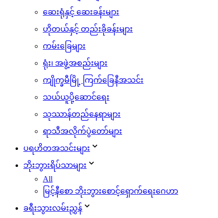
ဆေးရုံနှင့် ဆေးခန်းများ
ဟိုတယ်နှင့် တည်းခိုခန်းများ
ကမ်းခြေများ
ရုံး၊ အဖွဲ့အစည်းများ
ကျိုက္ခမီမြို့ ကြက်ခြေနီအသင်း
သယ်ယူပို့ဆောင်ရေး
သုဿာန်တည်နေရာများ
ရာသီအလိုက်ပွဲတော်များ
ပရဟိတအသင်းများ
ဘိုးဘွားရိပ်သာများ
All
မြင့်နီစော ဘိုးဘွားစောင့်ရှောက်ရေးဂေဟာ
ခရီးသွားလမ်းညွှန်