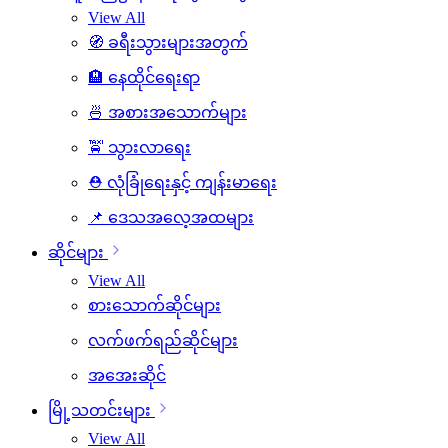
View All
🧭 ခရီးသွားများအတွက်
🏨 နေထိုင်ရေးရာ
🍜 အစားအသောက်များ
🚖 သွားလာရေး
⛑️ လုံခြုံရေးနှင့် ကျန်းမာရေး
📌 ဒေသအလေ့အထများ
ဆိုင်များ
View All
စားသောက်ဆိုင်များ
လက်ဖက်ရည်ဆိုင်များ
အအေးဆိုင်
မြို့သတင်းများ
View All