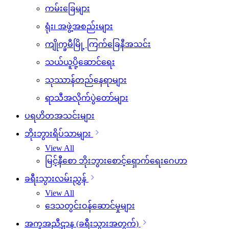
ကမ်းခြေများ
ရုံး၊ အဖွဲ့အစည်းများ
ကျိုက္ခမီမြို့ ကြက်ခြေနီအသင်း
သယ်ယူပို့ဆောင်ရေး
သုဿာန်တည်နေရာများ
ရာသီအလိုက်ပွဲတော်များ
ပရဟိတအသင်းများ
ဘိုးဘွားရိပ်သာများ
View All
မြင့်နီစော ဘိုးဘွားစောင့်ရှောက်ရေးဂေဟာ
ခရီးသွားလမ်းညွှန်
View All
ဒေသတွင်းဝန်ဆောင်မှုများ
အကူအညီဌာန (ခရီးသွားအတွက်)