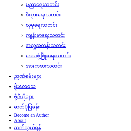
ပညာရေးသတင်း
စီးပွားရေးသတင်း
လူမှုရေးသတင်း
ကျန်းမာရေးသတင်း
အလှူအတန်းသတင်း
ဒေသဖွံ့ဖြိုးရေးသတင်း
အားကစားသတင်း
ညဏ်စမ်းများ
မိုးလေဝသ
ဗွီဒီယိုများ
ဓာတ်ပုံပြခန်း
Become an Author
About
ဆက်သွယ်ရန်