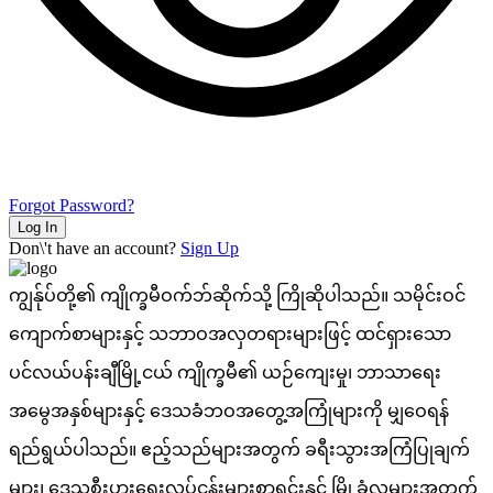
Forgot Password?
Log In
Don\'t have an account?
Sign Up
ကျွန်ုပ်တို့၏ ကျိုက္ခမီဝက်ဘ်ဆိုက်သို့ ကြိုဆိုပါသည်။ သမိုင်းဝင်
ကျောက်စာများနှင့် သဘာဝအလှတရားများဖြင့် ထင်ရှားသော
ပင်လယ်ပန်းချီမြို့ငယ် ကျိုက္ခမီ၏ ယဉ်ကျေးမှု၊ ဘာသာရေး
အမွေအနှစ်များနှင့် ဒေသခံဘဝအတွေ့အကြုံများကို မျှဝေရန်
ရည်ရွယ်ပါသည်။ ဧည့်သည်များအတွက် ခရီးသွားအကြံပြုချက်
များ၊ ဒေသစီးပွားရေးလုပ်ငန်းများစာရင်းနှင့် မြို့ခံလူများအတွက်