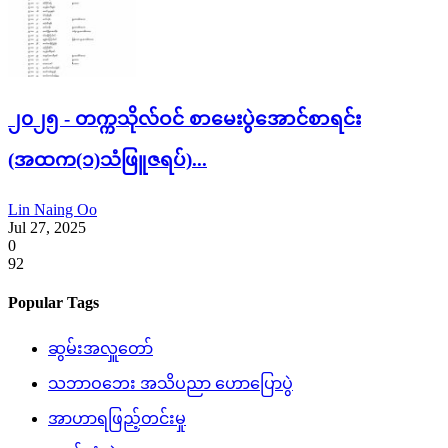
၂၀၂၅ - တက္ကသိုလ်ဝင် စာမေးပွဲအောင်စာရင်း
(အထက(၁)သံဖြူဇရပ်)...
Lin Naing Oo
Jul 27, 2025
0
92
Popular Tags
ဆွမ်းအလှူတော်
သဘာဝဘေး အသိပညာ ဟောပြောပွဲ
အာဟာရဖြည့်တင်းမှု