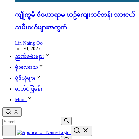
ကျိုက္ခမီ ဝိဇယာရာမ ယဥ်ကျေးသင်တန်း သားငယ်
သမီးငယ်များအတွက်...
Lin Naing Oo
Jun 30, 2025
ညဏ်စမ်းများ
မိုးလေဝသ
ဗွီဒီယိုများ
ဓာတ်ပုံပြခန်း
More