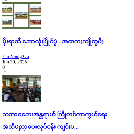
မိုးရာသီ ဘောလုံးပြိုင်ပွဲ - အထက(ကျိုက္ခမီ)
Lin Naing Oo
Jun 30, 2025
0
21
သဘာဝဘေးအန္တရာယ် ကြိုတင်ကာကွယ်ရေး
အသိပညာပေးလုပ်ငန်း ကျင်းပ...