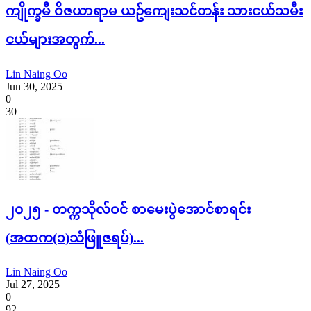
ကျိုက္ခမီ ဝိဇယာရာမ ယဥ်ကျေးသင်တန်း သားငယ်သမီး
ငယ်များအတွက်...
Lin Naing Oo
Jun 30, 2025
0
30
၂၀၂၅ - တက္ကသိုလ်ဝင် စာမေးပွဲအောင်စာရင်း
(အထက(၁)သံဖြူဇရပ်)...
Lin Naing Oo
Jul 27, 2025
0
92