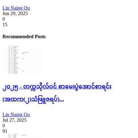
Lin Naing Oo
Jun 29, 2025
0
15
Recommended Posts
၂၀၂၅ - တက္ကသိုလ်ဝင် စာမေးပွဲအောင်စာရင်း
(အထက(၂)သံဖြူဇရပ်)...
Lin Naing Oo
Jul 27, 2025
0
91