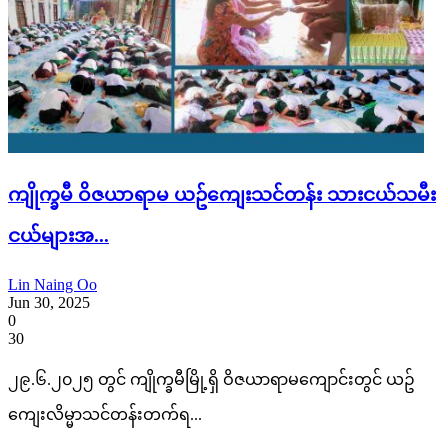
ကျိုက္ခမီ ဝိဇယာရာမ ယဥ်ကျေးသင်တန်း သားငယ်သမီး
ငယ်များအ...
Lin Naing Oo
Jun 30, 2025
0
30
၂၉.၆.၂၀၂၅ တွင် ကျိုက္ခမီမြို့ရှိ ဝိဇယာရာမကျောင်းတွင် ယဥ်
ကျေးလိမ္မာသင်တန်းတက်ရ...