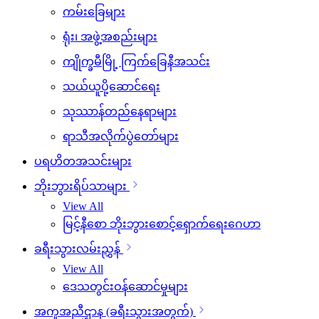
ကမ်းခြေများ
ရုံး၊ အဖွဲ့အစည်းများ
ကျိုက္ခမီမြို့ ကြက်ခြေနီအသင်း
သယ်ယူပို့ဆောင်ရေး
သုဿာန်တည်နေရာများ
ရာသီအလိုက်ပွဲတော်များ
ပရဟိတအသင်းများ
ဘိုးဘွားရိပ်သာများ
View All
မြင့်နီစော ဘိုးဘွားစောင့်ရှောက်ရေးဂေဟာ
ခရီးသွားလမ်းညွှန်
View All
ဒေသတွင်းဝန်ဆောင်မှုများ
အကူအညီဌာန (ခရီးသွားအတွက်)