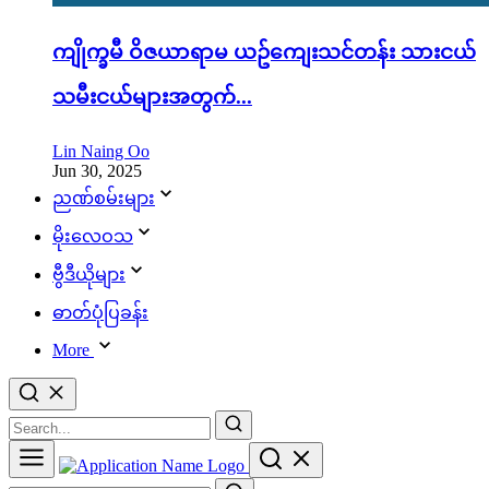
ကျိုက္ခမီ ဝိဇယာရာမ ယဥ်ကျေးသင်တန်း သားငယ်
သမီးငယ်များအတွက်...
Lin Naing Oo
Jun 30, 2025
ညဏ်စမ်းများ
မိုးလေဝသ
ဗွီဒီယိုများ
ဓာတ်ပုံပြခန်း
More