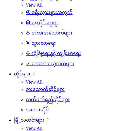
View All
🧭 ခရီးသွားများအတွက်
🏨 နေထိုင်ရေးရာ
🍜 အစားအသောက်များ
🚖 သွားလာရေး
⛑️ လုံခြုံရေးနှင့် ကျန်းမာရေး
📌 ဒေသအလေ့အထများ
ဆိုင်များ
View All
စားသောက်ဆိုင်များ
လက်ဖက်ရည်ဆိုင်များ
အအေးဆိုင်
မြို့သတင်းများ
View All