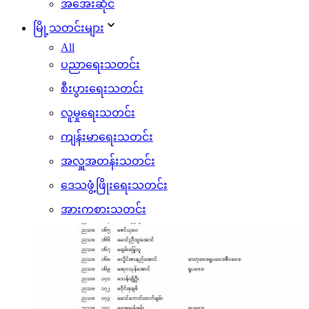
အအေးဆိုင်
မြို့သတင်းများ
All
ပညာရေးသတင်း
စီးပွားရေးသတင်း
လူမှုရေးသတင်း
ကျန်းမာရေးသတင်း
အလှူအတန်းသတင်း
ဒေသဖွံ့ဖြိုးရေးသတင်း
အားကစားသတင်း