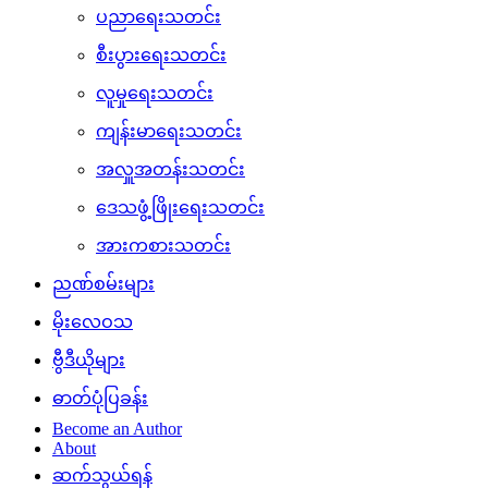
ပညာရေးသတင်း
စီးပွားရေးသတင်း
လူမှုရေးသတင်း
ကျန်းမာရေးသတင်း
အလှူအတန်းသတင်း
ဒေသဖွံ့ဖြိုးရေးသတင်း
အားကစားသတင်း
ညဏ်စမ်းများ
မိုးလေဝသ
ဗွီဒီယိုများ
ဓာတ်ပုံပြခန်း
Become an Author
About
ဆက်သွယ်ရန်