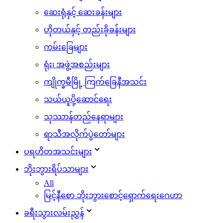
ဆေးရုံနှင့် ဆေးခန်းများ
ဟိုတယ်နှင့် တည်းခိုခန်းများ
ကမ်းခြေများ
ရုံး၊ အဖွဲ့အစည်းများ
ကျိုက္ခမီမြို့ ကြက်ခြေနီအသင်း
သယ်ယူပို့ဆောင်ရေး
သုဿာန်တည်နေရာများ
ရာသီအလိုက်ပွဲတော်များ
ပရဟိတအသင်းများ
ဘိုးဘွားရိပ်သာများ
All
မြင့်နီစော ဘိုးဘွားစောင့်ရှောက်ရေးဂေဟာ
ခရီးသွားလမ်းညွှန်