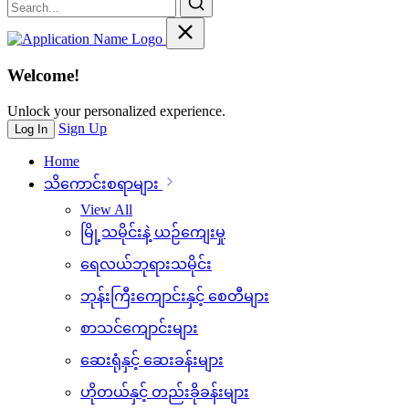
Welcome!
Unlock your personalized experience.
Sign Up
Log In
Home
သိ‌ကောင်းစရာများ
View All
မြို့သမိုင်းနဲ့ ယဉ်ကျေးမှု
ရေလယ်ဘုရားသမိုင်း
ဘုန်းကြီးကျောင်းနှင့် စေတီများ
စာသင်ကျောင်းများ
ဆေးရုံနှင့် ဆေးခန်းများ
ဟိုတယ်နှင့် တည်းခိုခန်းများ