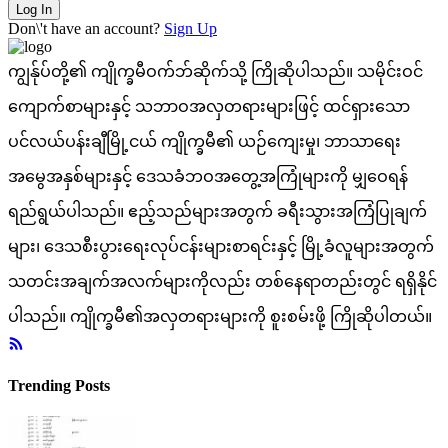
Log In
Don\'t have an account?
Sign Up
ကျွန်ုပ်တို့၏ ကျိုက္ခမီဝက်ဘ်ဆိုက်သို့ ကြိုဆိုပါသည်။ သမိုင်းဝင်
ကျောက်စာများနှင့် သဘာဝအလှတရားများဖြင့် ထင်ရှားသော
ပင်လယ်ပန်းချီမြို့ငယ် ကျိုက္ခမီ၏ ယဉ်ကျေးမှု၊ ဘာသာရေး
အမွေအနှစ်များနှင့် ဒေသခံဘဝအတွေ့အကြုံများကို မျှဝေရန်
ရည်ရွယ်ပါသည်။ ဧည့်သည်များအတွက် ခရီးသွားအကြံပြုချက်
များ၊ ဒေသစီးပွားရေးလုပ်ငန်းများစာရင်းနှင့် မြို့ခံလူများအတွက်
သတင်းအချက်အလက်များကိုလည်း တစ်နေရာတည်းတွင် ရရှိနိုင်
ပါသည်။ ကျိုက္ခမီ၏အလှတရားများကို စူးစမ်းဖို့ ကြိုဆိုပါတယ်။
Trending Posts