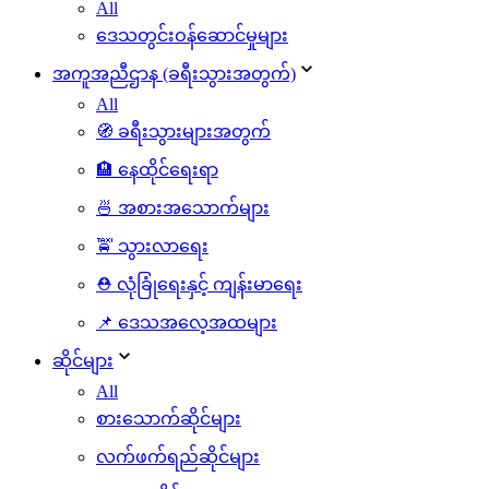
All
ဒေသတွင်းဝန်ဆောင်မှုများ
အကူအညီဌာန (ခရီးသွားအတွက်)
All
🧭 ခရီးသွားများအတွက်
🏨 နေထိုင်ရေးရာ
🍜 အစားအသောက်များ
🚖 သွားလာရေး
⛑️ လုံခြုံရေးနှင့် ကျန်းမာရေး
📌 ဒေသအလေ့အထများ
ဆိုင်များ
All
စားသောက်ဆိုင်များ
လက်ဖက်ရည်ဆိုင်များ