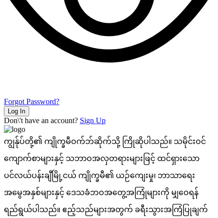
Forgot Password?
Log In
Don\'t have an account?
Sign Up
ကျွန်ုပ်တို့၏ ကျိုက္ခမီဝက်ဘ်ဆိုက်သို့ ကြိုဆိုပါသည်။ သမိုင်းဝင်
ကျောက်စာများနှင့် သဘာဝအလှတရားများဖြင့် ထင်ရှားသော
ပင်လယ်ပန်းချီမြို့ငယ် ကျိုက္ခမီ၏ ယဉ်ကျေးမှု၊ ဘာသာရေး
အမွေအနှစ်များနှင့် ဒေသခံဘဝအတွေ့အကြုံများကို မျှဝေရန်
ရည်ရွယ်ပါသည်။ ဧည့်သည်များအတွက် ခရီးသွားအကြံပြုချက်