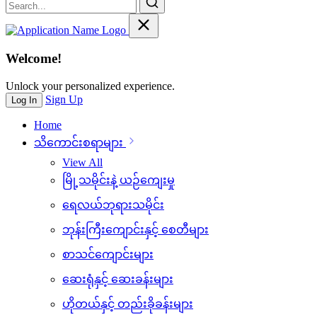
Welcome!
Unlock your personalized experience.
Sign Up
Log In
Home
သိ‌ကောင်းစရာများ
View All
မြို့သမိုင်းနဲ့ ယဉ်ကျေးမှု
ရေလယ်ဘုရားသမိုင်း
ဘုန်းကြီးကျောင်းနှင့် စေတီများ
စာသင်ကျောင်းများ
ဆေးရုံနှင့် ဆေးခန်းများ
ဟိုတယ်နှင့် တည်းခိုခန်းများ