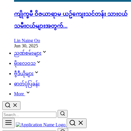
ကျိုက္ခမီ ဝိဇယာရာမ ယဥ်ကျေးသင်တန်း သားငယ်
သမီးငယ်များအတွက်...
Lin Naing Oo
Jun 30, 2025
ညဏ်စမ်းများ
မိုးလေဝသ
ဗွီဒီယိုများ
ဓာတ်ပုံပြခန်း
More