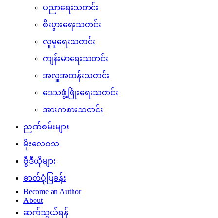
ပညာရေးသတင်း
စီးပွားရေးသတင်း
လူမှုရေးသတင်း
ကျန်းမာရေးသတင်း
အလှူအတန်းသတင်း
ဒေသဖွံ့ဖြိုးရေးသတင်း
အားကစားသတင်း
ညဏ်စမ်းများ
မိုးလေဝသ
ဗွီဒီယိုများ
ဓာတ်ပုံပြခန်း
Become an Author
About
ဆက်သွယ်ရန်