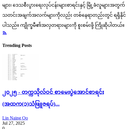
များ၊ ဒေသစီးပွားရေးလုပ်ငန်းများစာရင်းနှင့် မြို့ခံလူများအတွက်
သတင်းအချက်အလက်များကိုလည်း တစ်နေရာတည်းတွင် ရရှိနိုင်
ပါသည်။ ကျိုက္ခမီ၏အလှတရားများကို စူးစမ်းဖို့ ကြိုဆိုပါတယ်။
Trending Posts
၂၀၂၅ - တက္ကသိုလ်ဝင် စာမေးပွဲအောင်စာရင်း
(အထက(၁)သံဖြူဇရပ်)...
Lin Naing Oo
Jul 27, 2025
0