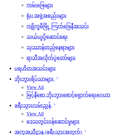
ကမ်းခြေများ
ရုံး၊ အဖွဲ့အစည်းများ
ကျိုက္ခမီမြို့ ကြက်ခြေနီအသင်း
သယ်ယူပို့ဆောင်ရေး
သုဿာန်တည်နေရာများ
ရာသီအလိုက်ပွဲတော်များ
ပရဟိတအသင်းများ
ဘိုးဘွားရိပ်သာများ
View All
မြင့်နီစော ဘိုးဘွားစောင့်ရှောက်ရေးဂေဟာ
ခရီးသွားလမ်းညွှန်
View All
ဒေသတွင်းဝန်ဆောင်မှုများ
အကူအညီဌာန (ခရီးသွားအတွက်)