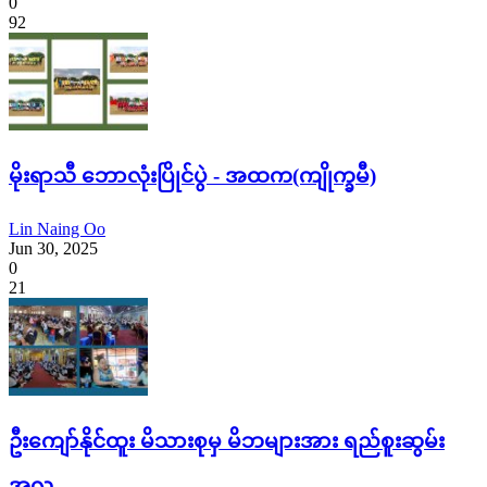
0
92
မိုးရာသီ ဘောလုံးပြိုင်ပွဲ - အထက(ကျိုက္ခမီ)
Lin Naing Oo
Jun 30, 2025
0
21
ဦးကျော်နိုင်ထူး မိသားစုမှ မိဘများအား ရည်စူးဆွမ်း
အလှူ