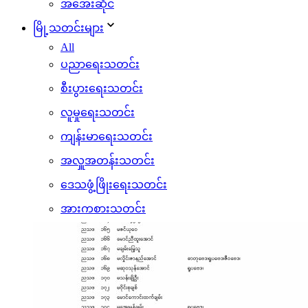
အအေးဆိုင်
မြို့သတင်းများ
All
ပညာရေးသတင်း
စီးပွားရေးသတင်း
လူမှုရေးသတင်း
ကျန်းမာရေးသတင်း
အလှူအတန်းသတင်း
ဒေသဖွံ့ဖြိုးရေးသတင်း
အားကစားသတင်း