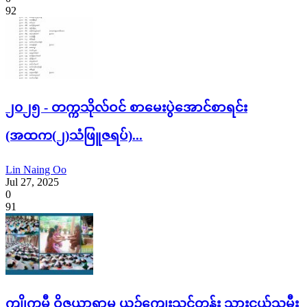
92
၂၀၂၅ - တက္ကသိုလ်ဝင် စာမေးပွဲအောင်စာရင်း
(အထက(၂)သံဖြူဇရပ်)...
Lin Naing Oo
Jul 27, 2025
0
91
ကျိုက္ခမီ ဝိဇယာရာမ ယဥ်ကျေးသင်တန်း သားငယ်သမီး