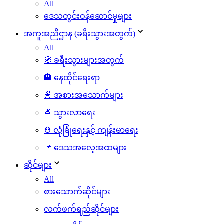
All
ဒေသတွင်းဝန်ဆောင်မှုများ
အကူအညီဌာန (ခရီးသွားအတွက်)
All
🧭 ခရီးသွားများအတွက်
🏨 နေထိုင်ရေးရာ
🍜 အစားအသောက်များ
🚖 သွားလာရေး
⛑️ လုံခြုံရေးနှင့် ကျန်းမာရေး
📌 ဒေသအလေ့အထများ
ဆိုင်များ
All
စားသောက်ဆိုင်များ
လက်ဖက်ရည်ဆိုင်များ