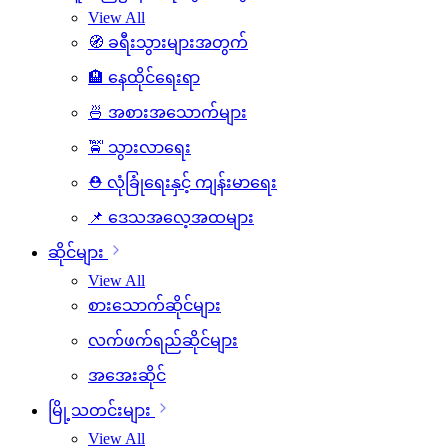
View All
🧭 ခရီးသွားများအတွက်
🏨 နေထိုင်ရေးရာ
🍜 အစားအသောက်များ
🚖 သွားလာရေး
⛑️ လုံခြုံရေးနှင့် ကျန်းမာရေး
📌 ဒေသအလေ့အထများ
ဆိုင်များ
View All
စားသောက်ဆိုင်များ
လက်ဖက်ရည်ဆိုင်များ
အအေးဆိုင်
မြို့သတင်းများ
View All