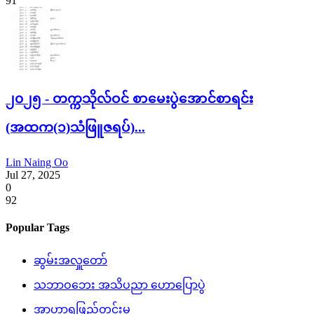
91
၂၀၂၅ - တက္ကသိုလ်ဝင် စာမေးပွဲအောင်စာရင်း
(အထက(၁)သံဖြူဇရပ်)...
Lin Naing Oo
Jul 27, 2025
0
92
Popular Tags
ဆွမ်းအလှူတော်
သဘာဝဘေး အသိပညာ ဟောပြောပွဲ
အာဟာရဖြည့်တင်းမှု