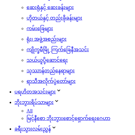
ဆေးရုံနှင့် ဆေးခန်းများ
ဟိုတယ်နှင့် တည်းခိုခန်းများ
ကမ်းခြေများ
ရုံး၊ အဖွဲ့အစည်းများ
ကျိုက္ခမီမြို့ ကြက်ခြေနီအသင်း
သယ်ယူပို့ဆောင်ရေး
သုဿာန်တည်နေရာများ
ရာသီအလိုက်ပွဲတော်များ
ပရဟိတအသင်းများ
ဘိုးဘွားရိပ်သာများ
All
မြင့်နီစော ဘိုးဘွားစောင့်ရှောက်ရေးဂေဟာ
ခရီးသွားလမ်းညွှန်