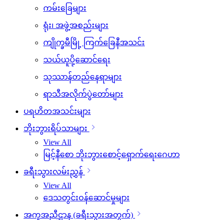
ကမ်းခြေများ
ရုံး၊ အဖွဲ့အစည်းများ
ကျိုက္ခမီမြို့ ကြက်ခြေနီအသင်း
သယ်ယူပို့ဆောင်ရေး
သုဿာန်တည်နေရာများ
ရာသီအလိုက်ပွဲတော်များ
ပရဟိတအသင်းများ
ဘိုးဘွားရိပ်သာများ
View All
မြင့်နီစော ဘိုးဘွားစောင့်ရှောက်ရေးဂေဟာ
ခရီးသွားလမ်းညွှန်
View All
ဒေသတွင်းဝန်ဆောင်မှုများ
အကူအညီဌာန (ခရီးသွားအတွက်)