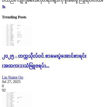
ပါသည်။ ကျိုက္ခမီ၏အလှတရားများကို စူးစမ်းဖို့ ကြိုဆိုပါတယ်။
Trending Posts
၂၀၂၅ - တက္ကသိုလ်ဝင် စာမေးပွဲအောင်စာရင်း
(အထက(၁)သံဖြူဇရပ်)...
Lin Naing Oo
Jul 27, 2025
0
92