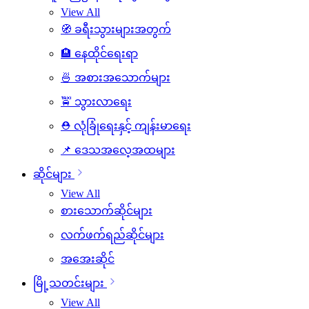
View All
🧭 ခရီးသွားများအတွက်
🏨 နေထိုင်ရေးရာ
🍜 အစားအသောက်များ
🚖 သွားလာရေး
⛑️ လုံခြုံရေးနှင့် ကျန်းမာရေး
📌 ဒေသအလေ့အထများ
ဆိုင်များ
View All
စားသောက်ဆိုင်များ
လက်ဖက်ရည်ဆိုင်များ
အအေးဆိုင်
မြို့သတင်းများ
View All