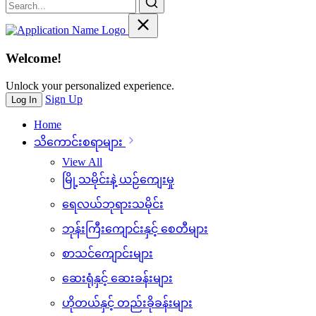
Welcome!
Unlock your personalized experience.
Sign Up
Log In
Home
သိ‌ကောင်းစရာများ
View All
မြို့သမိုင်းနဲ့ ယဉ်ကျေးမှု
ရေလယ်ဘုရားသမိုင်း
ဘုန်းကြီးကျောင်းနှင့် စေတီများ
စာသင်ကျောင်းများ
ဆေးရုံနှင့် ဆေးခန်းများ
ဟိုတယ်နှင့် တည်းခိုခန်းများ