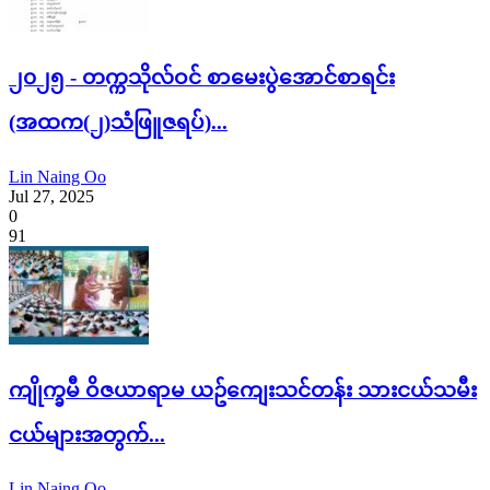
၂၀၂၅ - တက္ကသိုလ်ဝင် စာမေးပွဲအောင်စာရင်း
(အထက(၂)သံဖြူဇရပ်)...
Lin Naing Oo
Jul 27, 2025
0
91
ကျိုက္ခမီ ဝိဇယာရာမ ယဥ်ကျေးသင်တန်း သားငယ်သမီး
ငယ်များအတွက်...
Lin Naing Oo