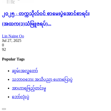
၂၀၂၅ - တက္ကသိုလ်ဝင် စာမေးပွဲအောင်စာရင်း
(အထက(၁)သံဖြူဇရပ်)...
Lin Naing Oo
Jul 27, 2025
0
92
Popular Tags
ဆွမ်းအလှူတော်
သဘာဝဘေး အသိပညာ ဟောပြောပွဲ
အာဟာရဖြည့်တင်းမှု
ဘော်လုံးပွဲ