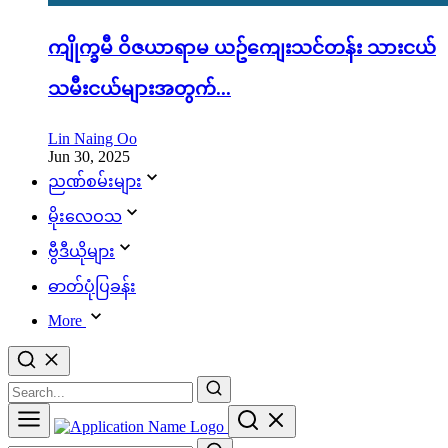
ကျိုက္ခမီ ဝိဇယာရာမ ယဥ်ကျေးသင်တန်း သားငယ်
သမီးငယ်များအတွက်...
Lin Naing Oo
Jun 30, 2025
ညဏ်စမ်းများ
မိုးလေဝသ
ဗွီဒီယိုများ
ဓာတ်ပုံပြခန်း
More