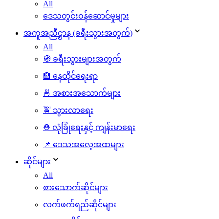
All
ဒေသတွင်းဝန်ဆောင်မှုများ
အကူအညီဌာန (ခရီးသွားအတွက်)
All
🧭 ခရီးသွားများအတွက်
🏨 နေထိုင်ရေးရာ
🍜 အစားအသောက်များ
🚖 သွားလာရေး
⛑️ လုံခြုံရေးနှင့် ကျန်းမာရေး
📌 ဒေသအလေ့အထများ
ဆိုင်များ
All
စားသောက်ဆိုင်များ
လက်ဖက်ရည်ဆိုင်များ