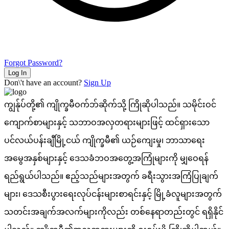
Forgot Password?
Log In
Don\'t have an account?
Sign Up
ကျွန်ုပ်တို့၏ ကျိုက္ခမီဝက်ဘ်ဆိုက်သို့ ကြိုဆိုပါသည်။ သမိုင်းဝင်
ကျောက်စာများနှင့် သဘာဝအလှတရားများဖြင့် ထင်ရှားသော
ပင်လယ်ပန်းချီမြို့ငယ် ကျိုက္ခမီ၏ ယဉ်ကျေးမှု၊ ဘာသာရေး
အမွေအနှစ်များနှင့် ဒေသခံဘဝအတွေ့အကြုံများကို မျှဝေရန်
ရည်ရွယ်ပါသည်။ ဧည့်သည်များအတွက် ခရီးသွားအကြံပြုချက်
များ၊ ဒေသစီးပွားရေးလုပ်ငန်းများစာရင်းနှင့် မြို့ခံလူများအတွက်
သတင်းအချက်အလက်များကိုလည်း တစ်နေရာတည်းတွင် ရရှိနိုင်