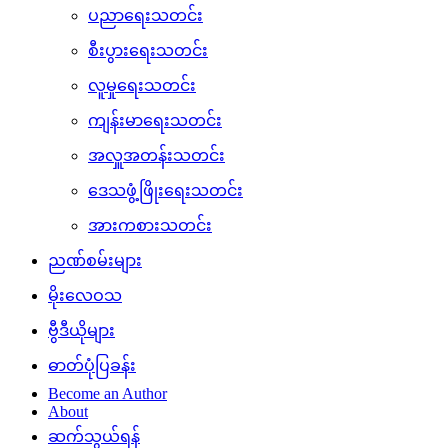
ပညာရေးသတင်း
စီးပွားရေးသတင်း
လူမှုရေးသတင်း
ကျန်းမာရေးသတင်း
အလှူအတန်းသတင်း
ဒေသဖွံ့ဖြိုးရေးသတင်း
အားကစားသတင်း
ညဏ်စမ်းများ
မိုးလေဝသ
ဗွီဒီယိုများ
ဓာတ်ပုံပြခန်း
Become an Author
About
ဆက်သွယ်ရန်