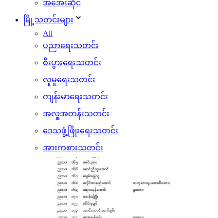
အအေးဆိုင်
မြို့သတင်းများ
All
ပညာရေးသတင်း
စီးပွားရေးသတင်း
လူမှုရေးသတင်း
ကျန်းမာရေးသတင်း
အလှူအတန်းသတင်း
ဒေသဖွံ့ဖြိုးရေးသတင်း
အားကစားသတင်း