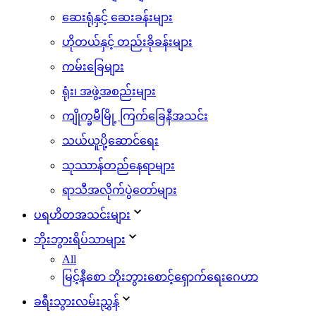
ဆေးရုံနှင့် ဆေးခန်းများ
ဟိုတယ်နှင့် တည်းခိုခန်းများ
ကမ်းခြေများ
ရုံး၊ အဖွဲ့အစည်းများ
ကျိုက္ခမီမြို့ ကြက်ခြေနီအသင်း
သယ်ယူပို့ဆောင်ရေး
သုဿာန်တည်နေရာများ
ရာသီအလိုက်ပွဲတော်များ
ပရဟိတအသင်းများ
ဘိုးဘွားရိပ်သာများ
All
မြင့်နီစော ဘိုးဘွားစောင့်ရှောက်ရေးဂေဟာ
ခရီးသွားလမ်းညွှန်