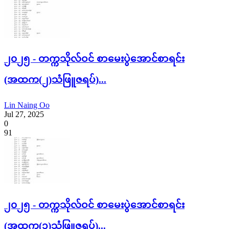
၂၀၂၅ - တက္ကသိုလ်ဝင် စာမေးပွဲအောင်စာရင်း
(အထက(၂)သံဖြူဇရပ်)...
Lin Naing Oo
Jul 27, 2025
0
91
၂၀၂၅ - တက္ကသိုလ်ဝင် စာမေးပွဲအောင်စာရင်း
(အထက(၁)သံဖြူဇရပ်)...