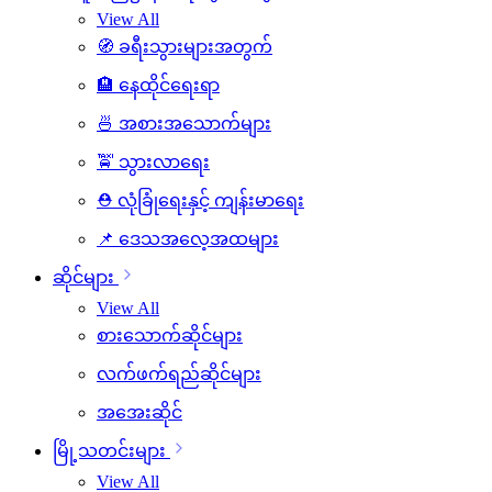
View All
🧭 ခရီးသွားများအတွက်
🏨 နေထိုင်ရေးရာ
🍜 အစားအသောက်များ
🚖 သွားလာရေး
⛑️ လုံခြုံရေးနှင့် ကျန်းမာရေး
📌 ဒေသအလေ့အထများ
ဆိုင်များ
View All
စားသောက်ဆိုင်များ
လက်ဖက်ရည်ဆိုင်များ
အအေးဆိုင်
မြို့သတင်းများ
View All