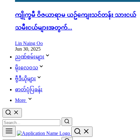
ကျိုက္ခမီ ဝိဇယာရာမ ယဥ်ကျေးသင်တန်း သားငယ်
သမီးငယ်များအတွက်...
Lin Naing Oo
Jun 30, 2025
ညဏ်စမ်းများ
မိုးလေဝသ
ဗွီဒီယိုများ
ဓာတ်ပုံပြခန်း
More