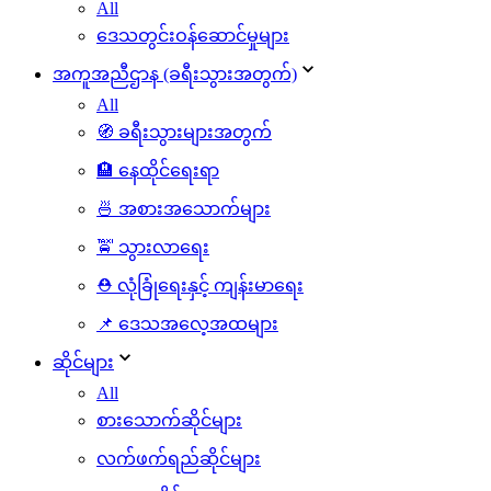
All
ဒေသတွင်းဝန်ဆောင်မှုများ
အကူအညီဌာန (ခရီးသွားအတွက်)
All
🧭 ခရီးသွားများအတွက်
🏨 နေထိုင်ရေးရာ
🍜 အစားအသောက်များ
🚖 သွားလာရေး
⛑️ လုံခြုံရေးနှင့် ကျန်းမာရေး
📌 ဒေသအလေ့အထများ
ဆိုင်များ
All
စားသောက်ဆိုင်များ
လက်ဖက်ရည်ဆိုင်များ