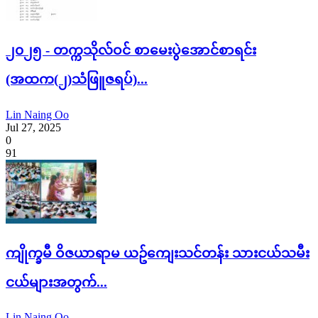
၂၀၂၅ - တက္ကသိုလ်ဝင် စာမေးပွဲအောင်စာရင်း
(အထက(၂)သံဖြူဇရပ်)...
Lin Naing Oo
Jul 27, 2025
0
91
ကျိုက္ခမီ ဝိဇယာရာမ ယဥ်ကျေးသင်တန်း သားငယ်သမီး
ငယ်များအတွက်...
Lin Naing Oo