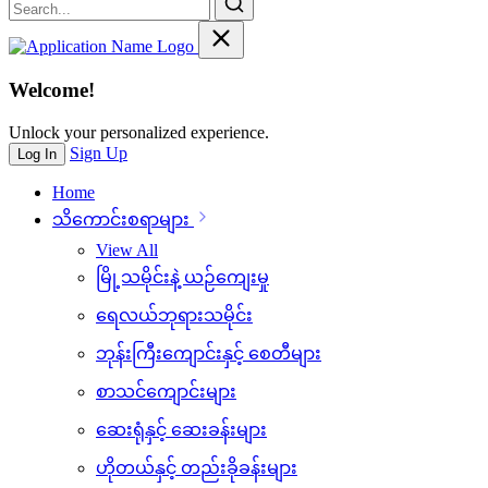
Welcome!
Unlock your personalized experience.
Sign Up
Log In
Home
သိ‌ကောင်းစရာများ
View All
မြို့သမိုင်းနဲ့ ယဉ်ကျေးမှု
ရေလယ်ဘုရားသမိုင်း
ဘုန်းကြီးကျောင်းနှင့် စေတီများ
စာသင်ကျောင်းများ
ဆေးရုံနှင့် ဆေးခန်းများ
ဟိုတယ်နှင့် တည်းခိုခန်းများ