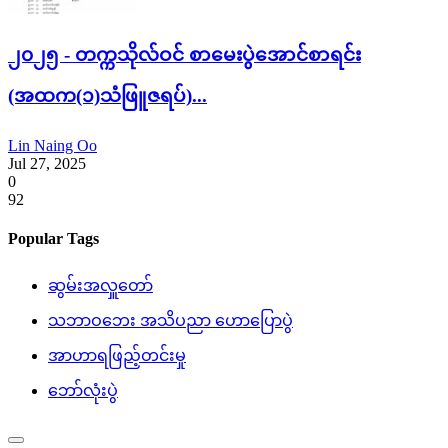
၂၀၂၅ - တက္ကသိုလ်ဝင် စာမေးပွဲအောင်စာရင်း
(အထက(၁)သံဖြူဇရပ်)...
Lin Naing Oo
Jul 27, 2025
0
92
Popular Tags
ဆွမ်းအလှူတော်
သဘာဝဘေး အသိပညာ ဟောပြောပွဲ
အာဟာရဖြည့်တင်းမှု
ဘော်လုံးပွဲ