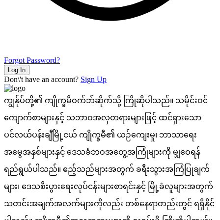
Forgot Password?
Log In
Don\'t have an account?
Sign Up
ကျွန်ုပ်တို့၏ ကျိုက္ခမီဝက်ဘ်ဆိုက်သို့ ကြိုဆိုပါသည်။ သမိုင်းဝင်
ကျောက်စာများနှင့် သဘာဝအလှတရားများဖြင့် ထင်ရှားသော
ပင်လယ်ပန်းချီမြို့ငယ် ကျိုက္ခမီ၏ ယဉ်ကျေးမှု၊ ဘာသာရေး
အမွေအနှစ်များနှင့် ဒေသခံဘဝအတွေ့အကြုံများကို မျှဝေရန်
ရည်ရွယ်ပါသည်။ ဧည့်သည်များအတွက် ခရီးသွားအကြံပြုချက်
များ၊ ဒေသစီးပွားရေးလုပ်ငန်းများစာရင်းနှင့် မြို့ခံလူများအတွက်
သတင်းအချက်အလက်များကိုလည်း တစ်နေရာတည်းတွင် ရရှိနိုင်