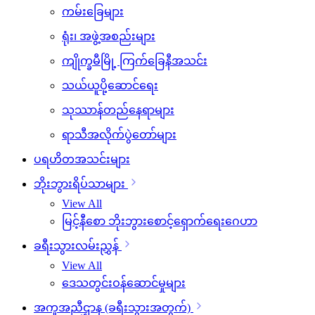
ကမ်းခြေများ
ရုံး၊ အဖွဲ့အစည်းများ
ကျိုက္ခမီမြို့ ကြက်ခြေနီအသင်း
သယ်ယူပို့ဆောင်ရေး
သုဿာန်တည်နေရာများ
ရာသီအလိုက်ပွဲတော်များ
ပရဟိတအသင်းများ
ဘိုးဘွားရိပ်သာများ
View All
မြင့်နီစော ဘိုးဘွားစောင့်ရှောက်ရေးဂေဟာ
ခရီးသွားလမ်းညွှန်
View All
ဒေသတွင်းဝန်ဆောင်မှုများ
အကူအညီဌာန (ခရီးသွားအတွက်)