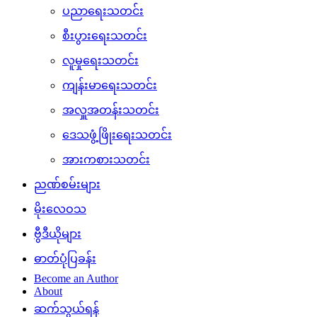
ပညာရေးသတင်း
စီးပွားရေးသတင်း
လူမှုရေးသတင်း
ကျန်းမာရေးသတင်း
အလှူအတန်းသတင်း
ဒေသဖွံ့ဖြိုးရေးသတင်း
အားကစားသတင်း
ညဏ်စမ်းများ
မိုးလေဝသ
ဗွီဒီယိုများ
ဓာတ်ပုံပြခန်း
Become an Author
About
ဆက်သွယ်ရန်