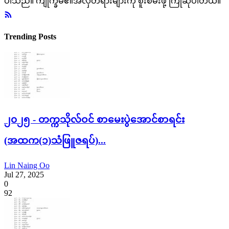
ပါသည်။ ကျိုက္ခမီ၏အလှတရားများကို စူးစမ်းဖို့ ကြိုဆိုပါတယ်။
Trending Posts
၂၀၂၅ - တက္ကသိုလ်ဝင် စာမေးပွဲအောင်စာရင်း
(အထက(၁)သံဖြူဇရပ်)...
Lin Naing Oo
Jul 27, 2025
0
92