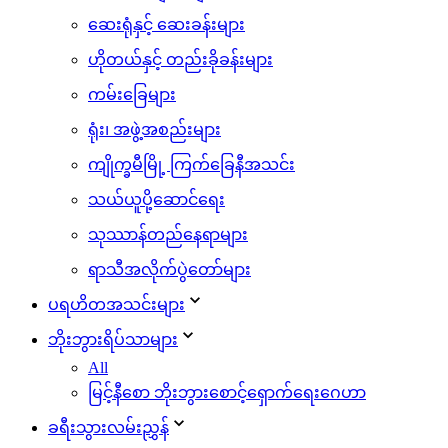
ဆေးရုံနှင့် ဆေးခန်းများ
ဟိုတယ်နှင့် တည်းခိုခန်းများ
ကမ်းခြေများ
ရုံး၊ အဖွဲ့အစည်းများ
ကျိုက္ခမီမြို့ ကြက်ခြေနီအသင်း
သယ်ယူပို့ဆောင်ရေး
သုဿာန်တည်နေရာများ
ရာသီအလိုက်ပွဲတော်များ
ပရဟိတအသင်းများ
ဘိုးဘွားရိပ်သာများ
All
မြင့်နီစော ဘိုးဘွားစောင့်ရှောက်ရေးဂေဟာ
ခရီးသွားလမ်းညွှန်