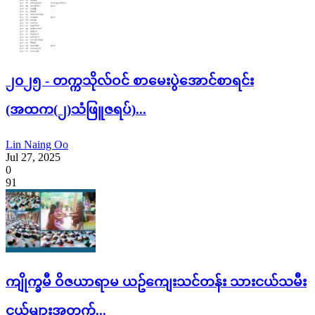
၂၀၂၅ - တက္ကသိုလ်ဝင် စာမေးပွဲအောင်စာရင်း
(အထက(၂)သံဖြူဇရပ်)...
Lin Naing Oo
Jul 27, 2025
0
91
ကျိုက္ခမီ ဝိဇယာရာမ ယဥ်ကျေးသင်တန်း သားငယ်သမီး
ငယ်များအတွက်...