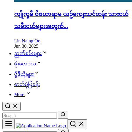
ကျိုက္ခမီ ဝိဇယာရာမ ယဥ်ကျေးသင်တန်း သားငယ်
သမီးငယ်များအတွက်...
Lin Naing Oo
Jun 30, 2025
ညဏ်စမ်းများ
မိုးလေဝသ
ဗွီဒီယိုများ
ဓာတ်ပုံပြခန်း
More