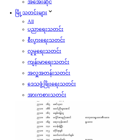
အအေးဆိုင်
မြို့သတင်းများ
All
ပညာရေးသတင်း
စီးပွားရေးသတင်း
လူမှုရေးသတင်း
ကျန်းမာရေးသတင်း
အလှူအတန်းသတင်း
ဒေသဖွံ့ဖြိုးရေးသတင်း
အားကစားသတင်း