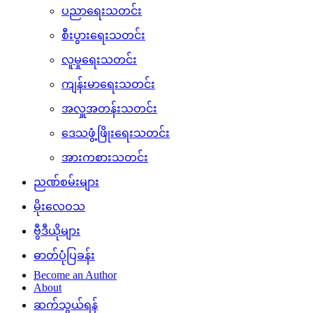
ပညာရေးသတင်း
စီးပွားရေးသတင်း
လူမှုရေးသတင်း
ကျန်းမာရေးသတင်း
အလှူအတန်းသတင်း
ဒေသဖွံ့ဖြိုးရေးသတင်း
အားကစားသတင်း
ညဏ်စမ်းများ
မိုးလေဝသ
ဗွီဒီယိုများ
ဓာတ်ပုံပြခန်း
Become an Author
About
ဆက်သွယ်ရန်