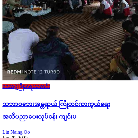
ဒေသဖွံ့ဖြိုးရေးသတင်း
သဘာဝဘေးအန္တရာယ် ကြိုတင်ကာကွယ်ရေး
အသိပညာပေးလုပ်ငန်း ကျင်းပ
Lin Naing Oo
Jun 29, 2025