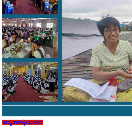
အလှူအတန်းသတင်း