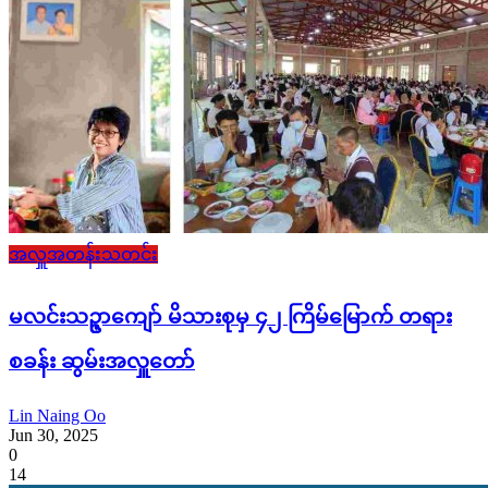
အလှူအတန်းသတင်း
မလင်းသဥ္ဇာကျော် မိသားစုမှ ၄၂ ကြိမ်မြောက် တရား
စခန်း ဆွမ်းအလှူတော်
Lin Naing Oo
Jun 30, 2025
0
14