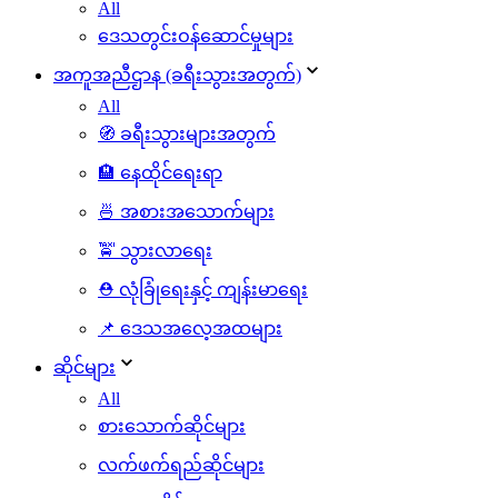
All
ဒေသတွင်းဝန်ဆောင်မှုများ
အကူအညီဌာန (ခရီးသွားအတွက်)
All
🧭 ခရီးသွားများအတွက်
🏨 နေထိုင်ရေးရာ
🍜 အစားအသောက်များ
🚖 သွားလာရေး
⛑️ လုံခြုံရေးနှင့် ကျန်းမာရေး
📌 ဒေသအလေ့အထများ
ဆိုင်များ
All
စားသောက်ဆိုင်များ
လက်ဖက်ရည်ဆိုင်များ