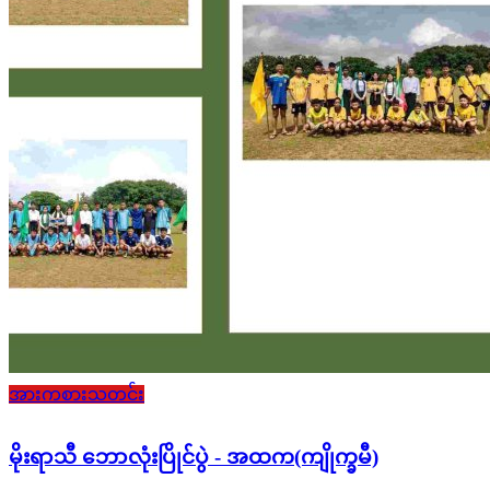
အားကစားသတင်း
မိုးရာသီ ဘောလုံးပြိုင်ပွဲ - အထက(ကျိုက္ခမီ)