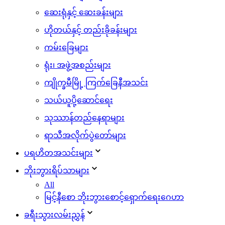
ဆေးရုံနှင့် ဆေးခန်းများ
ဟိုတယ်နှင့် တည်းခိုခန်းများ
ကမ်းခြေများ
ရုံး၊ အဖွဲ့အစည်းများ
ကျိုက္ခမီမြို့ ကြက်ခြေနီအသင်း
သယ်ယူပို့ဆောင်ရေး
သုဿာန်တည်နေရာများ
ရာသီအလိုက်ပွဲတော်များ
ပရဟိတအသင်းများ
ဘိုးဘွားရိပ်သာများ
All
မြင့်နီစော ဘိုးဘွားစောင့်ရှောက်ရေးဂေဟာ
ခရီးသွားလမ်းညွှန်