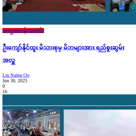
အလှူအတန်းသတင်း
ဦးကျော်နိုင်ထူး မိသားစုမှ မိဘများအား ရည်စူးဆွမ်း
အလှူ
Lin Naing Oo
Jun 30, 2025
0
16