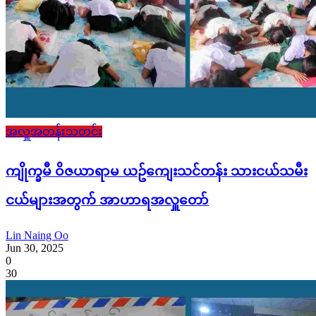
အလှူအတန်းသတင်း
ကျိုက္ခမီ ဝိဇယာရာမ ယဥ်ကျေးသင်တန်း သားငယ်သမီး
ငယ်များအတွက် အာဟာရအလှူတော်
Lin Naing Oo
Jun 30, 2025
0
30