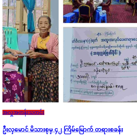
အလှူအတန်းသတင်း
ဦးလှမောင် မိသားစုမှ ၄၂ ကြိမ်မြောက် တရားစခန်း