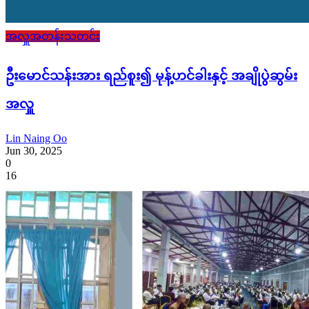
အလှူအတန်းသတင်း
ဦးမောင်သန်းအား ရည်စူး၍ မုန့်ဟင်ခါးနှင့် အချိုပွဲဆွမ်း
အလှူ
Lin Naing Oo
Jun 30, 2025
0
16