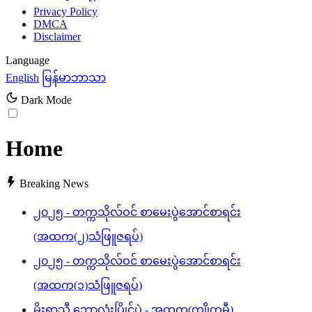
Privacy Policy
DMCA
Disclaimer
Language
English
မြန်မာဘာသာ
Dark Mode
Home
Breaking News
၂၀၂၅ - တက္ကသိုလ်ဝင် စာမေးပွဲအောင်စာရင်း
(အထက(၂)သံဖြူဇရပ်)
၂၀၂၅ - တက္ကသိုလ်ဝင် စာမေးပွဲအောင်စာရင်း
(အထက(၁)သံဖြူဇရပ်)
မိုးရာသီ ဘောလုံးပြိုင်ပွဲ - အထက(ကျိုက္ခမီ)