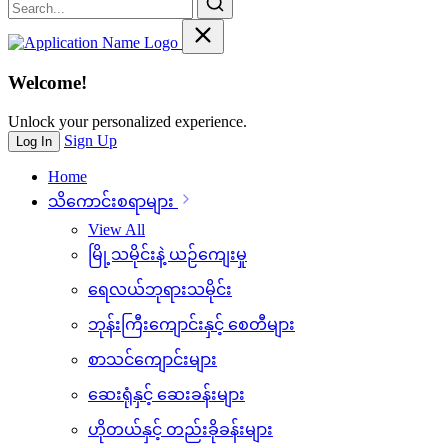
Welcome!
Unlock your personalized experience.
Sign Up
Log In
Home
သိ‌ကောင်းစရာများ
View All
မြို့သမိုင်းနဲ့ ယဉ်ကျေးမှု
ရေလယ်ဘုရားသမိုင်း
ဘုန်းကြီးကျောင်းနှင့် စေတီများ
စာသင်ကျောင်းများ
ဆေးရုံနှင့် ဆေးခန်းများ
ဟိုတယ်နှင့် တည်းခိုခန်းများ