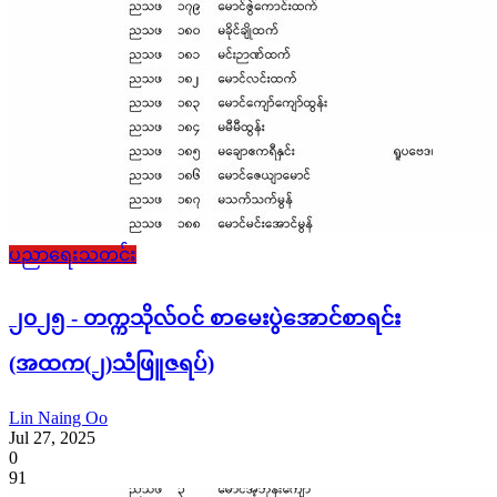
ပညာရေးသတင်း
၂၀၂၅ - တက္ကသိုလ်ဝင် စာမေးပွဲအောင်စာရင်း
(အထက(၂)သံဖြူဇရပ်)
Lin Naing Oo
Jul 27, 2025
0
91