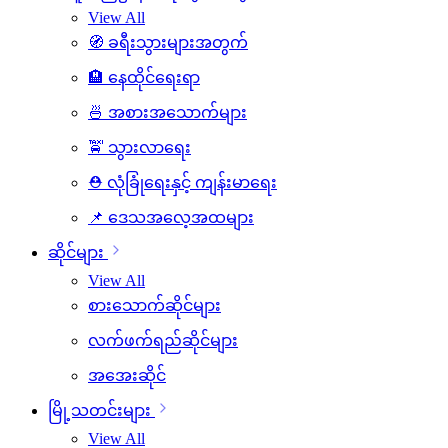
View All
🧭 ခရီးသွားများအတွက်
🏨 နေထိုင်ရေးရာ
🍜 အစားအသောက်များ
🚖 သွားလာရေး
⛑️ လုံခြုံရေးနှင့် ကျန်းမာရေး
📌 ဒေသအလေ့အထများ
ဆိုင်များ
View All
စားသောက်ဆိုင်များ
လက်ဖက်ရည်ဆိုင်များ
အအေးဆိုင်
မြို့သတင်းများ
View All