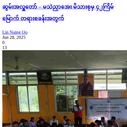
ဆွမ်းအလှူတော် – မသဲညှာအေး မိသားစုမှ ၄၂ကြိမ်
မြောက် တရားစခန်းအတွက်
Lin Naing Oo
Jun 28, 2025
0
13