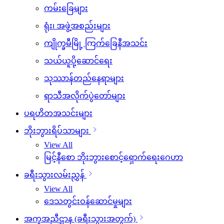
ကမ်းခြေများ
ရုံး၊ အဖွဲ့အစည်းများ
ကျိုက္ခမီမြို့ ကြက်ခြေနီအသင်း
သယ်ယူပို့ဆောင်ရေး
သုဿာန်တည်နေရာများ
ရာသီအလိုက်ပွဲတော်များ
ပရဟိတအသင်းများ
ဘိုးဘွားရိပ်သာများ
View All
မြင့်နီစော ဘိုးဘွားစောင့်ရှောက်ရေးဂေဟာ
ခရီးသွားလမ်းညွှန်
View All
ဒေသတွင်းဝန်ဆောင်မှုများ
အကူအညီဌာန (ခရီးသွားအတွက်)